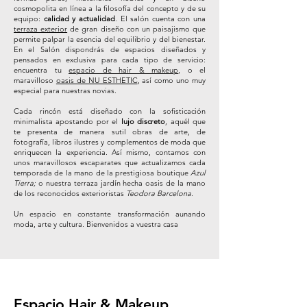
cosmopolita en línea a la filosofía del concepto y de su
equipo:
calidad y actualidad
. ​El salón cuenta con una
terraza exterior
de gran diseño con un paisajismo que
permite palpar la esencia del equilibrio y del bienestar.
En el Salón dispondrás de espacios diseñados y
pensados en exclusiva para cada tipo de servicio:
encuentra tu
espacio de hair & makeup
, o el
maravilloso
oasis de NU ESTHETIC
, así como uno muy
especial para nuestras novias.
Cada rincón está diseñado con la sofisticación
minimalista apostando por el
lujo discreto
, aquél que
te presenta de manera sutil obras de arte, de
fotografía, libros ilustres y complementos de moda que
enriquecen la experiencia. Así mismo, contamos con
unos maravillosos escaparates que actualizamos cada
temporada de la mano de la prestigiosa boutique
Azul
Tierra;
o nuestra terraza jardín hecha oasis de la mano
de los reconocidos exterioristas
Teodora Barcelona
.
Un espacio en constante transformación aunando
moda, arte y cultura. Bienvenidos a vuestra casa
Espacio Hair & Makeup