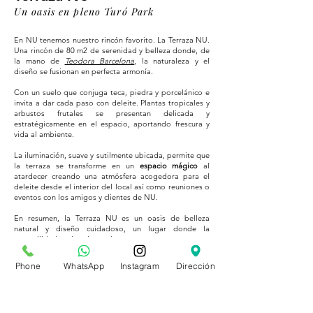
Un oasis en pleno Turó Park
En NU tenemos nuestro rincón favorito. La Terraza NU.
Una rincón de 80 m2 de serenidad y belleza donde, de
la mano de
Teodora Barcelona
, la naturaleza y el
diseño se fusionan en perfecta armonía.
Con un suelo que conjuga teca, piedra y porcelánico e
invita a dar cada paso con deleite. Plantas tropicales y
arbustos frutales se presentan delicada y
estratégicamente en el espacio, aportando frescura y
vida al ambiente.
La iluminación, suave y sutilmente ubicada, permite que
la terraza se transforme en un
espacio mágico
al
atardecer creando una atmósfera acogedora para el
deleite desde el interior del local así como reuniones o
eventos con los amigos y clientes de NU.
En resumen, la Terraza NU es un oasis de belleza
natural y diseño cuidadoso, un lugar donde la
tranquilidad y la elegancia se unen para crear un
espacio que invita a contemplar la belleza en su
máxima expresión.
Phone
WhatsApp
Instagram
Dirección