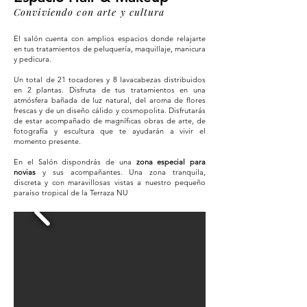
Conviviendo con arte y cultura
El salón cuenta con amplios espacios donde relajarte
en tus tratamientos de peluquería, maquillaje, manicura
y pedicura.
Un total de 21 tocadores y 8 lavacabezas distribuidos
en 2 plantas. Disfruta de tus tratamientos en una
atmósfera bañada de luz natural, del aroma de flores
frescas y de un diseño cálido y cosmopolita. Disfrutarás
de estar acompañado de magníficas obras de arte, de
fotografía y escultura que te ayudarán a vivir el
momento presente.
En el Salón dispondrás de una
zona especial para
novias
y sus acompañantes. Una zona tranquila,
discreta y con maravillosas vistas a nuestro pequeño
paraíso tropical de la Terraza NU