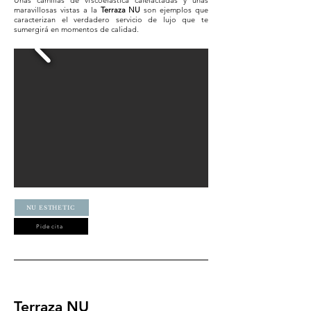
Unas camillas de viscoelástica calefactadas y unas
maravillosas vistas a la
Terraza NU
son ejemplos que
caracterizan el verdadero servicio de lujo que te
sumergirá en momentos de calidad.
NU ESTHETIC
Pide cita
Terraza NU